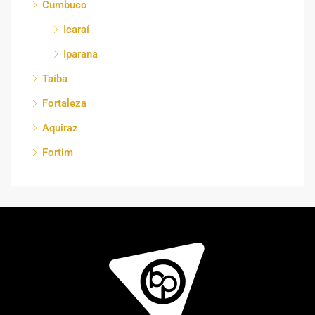
Cumbuco
Icaraí
Iparana
Taíba
Fortaleza
Aquiraz
Fortim