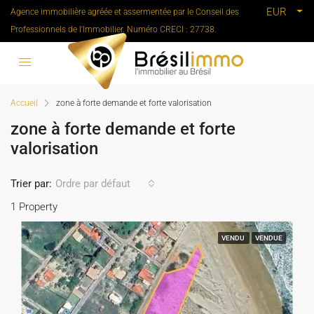
EUR
Agence immobilière agréée et assermentée par le Conseil des
Professionnels de l'Immobilier. Numéro CRECI : 27738.
Accueil
zone à forte demande et forte valorisation
zone à forte demande et forte
valorisation
Trier par:
Ordre par défaut
1 Property
VENDU
VENDUE