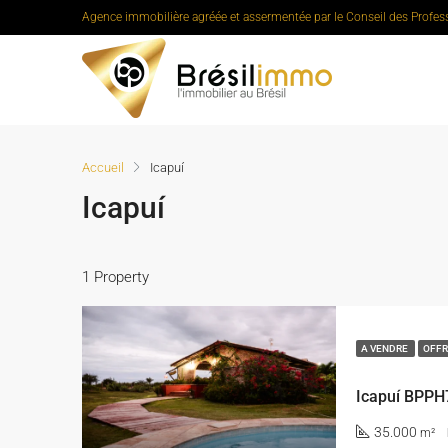
Agence immobilière agréée et assermentée par le Conseil des Profes
Accueil
Icapuí
Icapuí
1 Property
A VENDRE
OFFR
Icapuí BPPH
35.000
m²