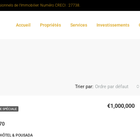
sionnels de l'Immobilier. Numéro CRECI : 27738.
Accueil
Propriétés
Services
Investissements
Trier par:
Ordre par défaut
€1,000,000
E SPÉCIALE
70
HÔTEL & POUSADA