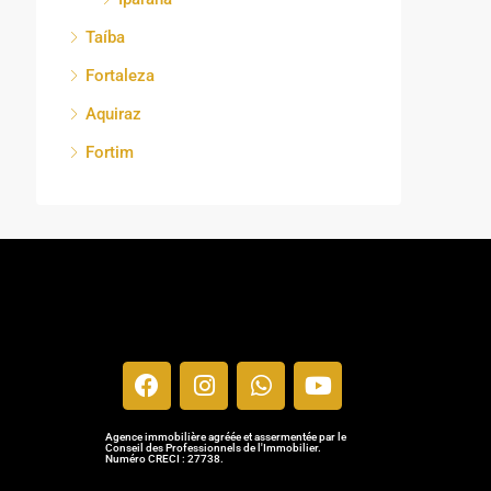
Taíba
Fortaleza
Aquiraz
Fortim
Agence immobilière agréée et assermentée par le
Conseil des Professionnels de l'Immobilier.
Numéro CRECI : 27738.