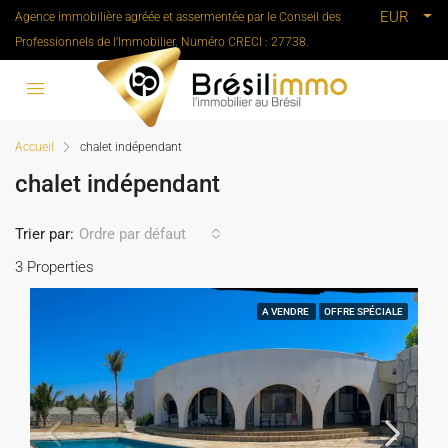
EUR
Agence immobilière agréée et assermentée par le Conseil des
Professionnels de l'Immobilier. Numéro CRECI : 27738.
Accueil
chalet indépendant
chalet indépendant
Trier par:
Ordre par défaut
3 Properties
A VENDRE
OFFRE SPÉCIALE