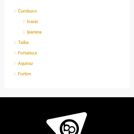
Cumbuco
Icaraí
Iparana
Taíba
Fortaleza
Aquiraz
Fortim