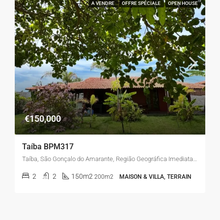
A VENDRE
OFFRE SPÉCIALE
OPEN HOUSE
€150,000
Taíba BPM317
Taíba, São Gonçalo do Amarante, Região Geográfica Imediata de Fortaleza, Região Geográfica Intermediária de Fortaleza, Ceará, 62677-000, Brasil
2
2
150m2
200m2
MAISON & VILLA, TERRAIN