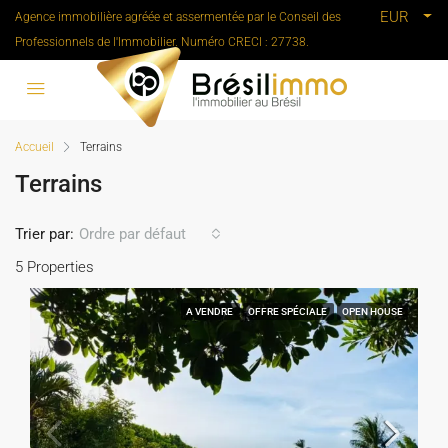
EUR
Agence immobilière agréée et assermentée par le Conseil des
Professionnels de l'Immobilier. Numéro CRECI : 27738.
Accueil
Terrains
Terrains
Trier par:
Ordre par défaut
5 Properties
A VENDRE
OFFRE SPÉCIALE
OPEN HOUSE