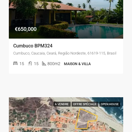
€650,000
Cumbuco BPM324
Cumbuco, Caucaia, Ceará, Região Nordeste, 61619-115, Brasil
15
15
800m2
MAISON & VILLA
A VENDRE
OFFRE SPÉCIALE
OPEN HOUSE