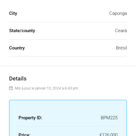
City
Caponga
State/county
Ceará
Country
Brésil
Details
Mis à jour le janvier 10, 2024 à 6:43 pm
Property ID:
BPM225
Price:
€126,000