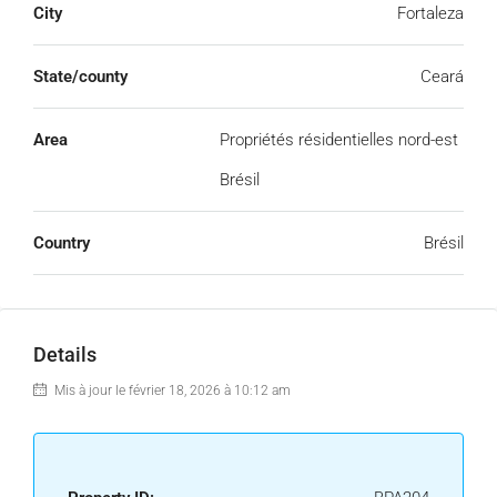
City
Fortaleza
State/county
Ceará
Area
Propriétés résidentielles nord-est
Brésil
Country
Brésil
Details
Mis à jour le février 18, 2026 à 10:12 am