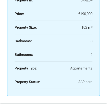
Property ID:
BPA204
Price:
€190,000
Property Size:
102 m²
Bedrooms:
3
Bathrooms:
2
Property Type:
Appartements
Property Status:
A Vendre