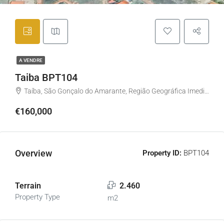
A VENDRE
Taiba BPT104
Taíba, São Gonçalo do Amarante, Região Geográfica Imediata de Fortaleza, Região Geográfica Intermediária de Fortaleza, Ceará, Região Nordeste, 62677-000, Brasil
€160,000
Overview
Property ID:
BPT104
Terrain
2.460
Property Type
m2