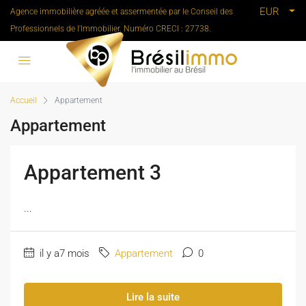
EUR
Agence immobilière agréée et assermentée par le Conseil des
Professionnels de l'Immobilier. Numéro CRECI : 27738.
Accueil
Appartement
Appartement
Appartement 3
...
il y a7 mois
Appartement
0
Lire la suite