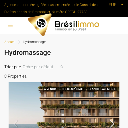
EUR
Agence immobilière agréée et assermentée par le Conseil des
Professionnels de l'Immobilier. Numéro CRECI : 27738.
Accueil
Hydromassage
Hydromassage
Trier par:
Ordre par défaut
8 Properties
A VENDRE
OFFRE SPÉCIALE
PLAN DE PAYEMENT