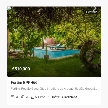
A VENDRE
€510,000
Fortim BPPH66
Fortim, Região Geográfica Imediata de Aracati, Região Geográfica Intermediária de Quixadá, Ceará, Região Nordeste, 62815-000, Brasil
9
9
600m²
m²
HÔTEL & POUSADA