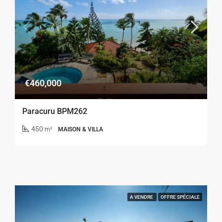
€460,000
Paracuru BPM262
450
m²
MAISON & VILLA
A VENDRE
OFFRE SPÉCIALE