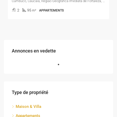
Cumbuco, Caucaia, Região Geográfica Imediata de Fortaleza, Região Geográfica Intermediária de Fortaleza, Ceará, Região Nordeste, Brasil
2
95
m²
APPARTEMENTS
Annonces en vedette
Type de propriété
Maison & Villa
Appartements