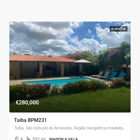
A VENDRE
€280,000
Taiba BPM231
Taíba, São Gonçalo do Amarante, Região Geográfica Imediata de Fortaleza, Região Geográfica Intermediária de Fortaleza, Ceará, Região Nordeste, 62677-000, Brasil
6
531
m²
MAISON & VILLA