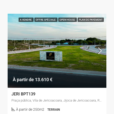
A VENDRE
OFFRE SPÉCIALE
OPEN HOUSE
PLAN DE PAYEMENT
À partir de 13.610 €
JERI BPT139
Praça pública, Vila de Jericoacoara, Jijoca de Jericoacoara, Região Geográfica Imediata de Acaraú, Região Geográfica Intermediária de Sobral, Ceará, Região Nordeste, 62598-000, Brasil
À partir de 250m2
TERRAIN