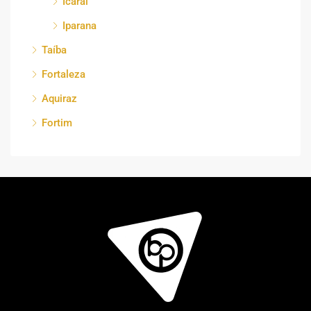
Icaraí
Iparana
Taíba
Fortaleza
Aquiraz
Fortim