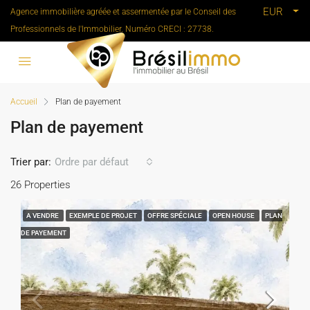
EUR
Agence immobilière agréée et assermentée par le Conseil des
Professionnels de l'Immobilier. Numéro CRECI : 27738.
Accueil
Plan de payement
Plan de payement
Trier par:
Ordre par défaut
26 Properties
A VENDRE
EXEMPLE DE PROJET
OFFRE SPÉCIALE
OPEN HOUSE
PLAN
DE PAYEMENT