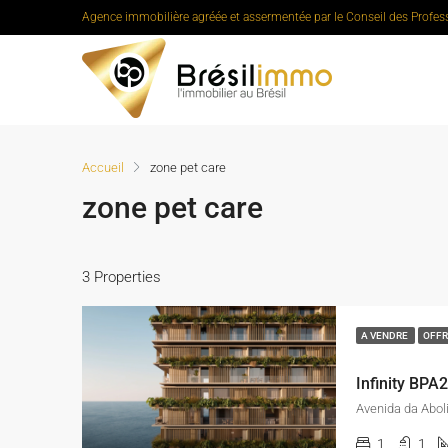
Agence immobilière agréée et assermentée par le Conseil des Profes
Accueil
zone pet care
zone pet care
3 Properties
A VENDRE
OFFR
Infinity BPA
1
1