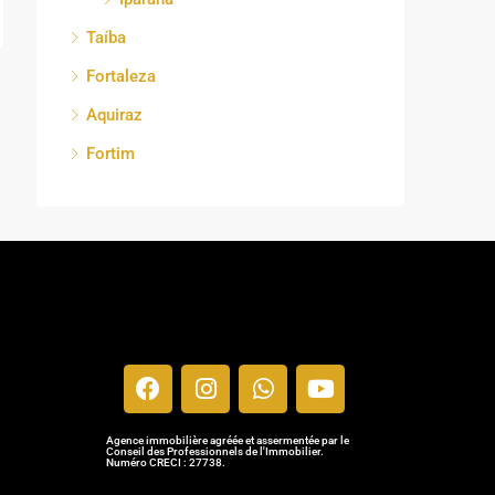
Taíba
Fortaleza
Aquiraz
Fortim
Agence immobilière agréée et assermentée par le
Conseil des Professionnels de l'Immobilier.
Numéro CRECI : 27738.