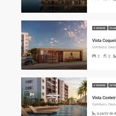
A VENDRE
PLAN
Vista Coque
2
2
A VENDRE
OFFR
Vista Coste
à partir de 