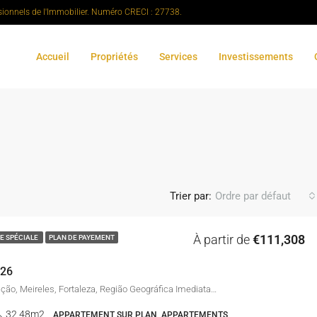
sionnels de l'Immobilier. Numéro CRECI : 27738.
Accueil
Propriétés
Services
Investissements
Trier par:
Ordre par défaut
À partir de
€111,308
E SPÉCIALE
PLAN DE PAYEMENT
226
Avenida da Abolição, Meireles, Fortaleza, Região Geográfica Imediata de Fortaleza, Região Geográfica Intermediária de Fortaleza, Ceará, Região Nordeste, 60165-080, Brasil
32,48m2
APPARTEMENT SUR PLAN, APPARTEMENTS