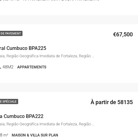
€67,500
 DE PAYEMENT
iral Cumbuco BPA225
Cumbuco, Caucaia, Região Geográfica Imediata de Fortaleza, Região Geográfica Intermediária de Fortaleza, Ceará, Região Nordeste, Brasil
48M2
APPARTEMENTS
À partir de 58135
E SPÉCIALE
ira Cumbuco BPA222
Cumbuco, Caucaia, Região Geográfica Imediata de Fortaleza, Região Geográfica Intermediária de Fortaleza, Ceará, Região Nordeste, Brasil
48
m²
MAISON & VILLA SUR PLAN