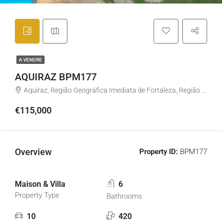
A VENDRE
AQUIRAZ BPM177
Aquiraz, Região Geográfica Imediata de Fortaleza, Região Geográfica Intermediária de Fortaleza, Ceará, Région Nord-est, Brésil
€115,000
Overview
Property ID:
BPM177
Maison & Villa
6
Property Type
Bathrooms
10
420