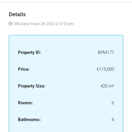
Details
Mis à jour le juin 28, 2023 à 12:53 pm
Property ID:
BPM177
Price:
€115,000
Property Size:
420 m²
Rooms:
6
Bathrooms:
6