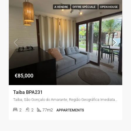
A VENDRE
OFFRE SPÉCIALE
OPEN HOUSE
€85,000
Taíba BPA231
Taíba, São Gonçalo do Amarante, Região Geográfica Imediata de Fortaleza, Região Geográfica Intermediária de Fortaleza, Ceará, 62677-000, Brasil
2
2
77m2
APPARTEMENTS