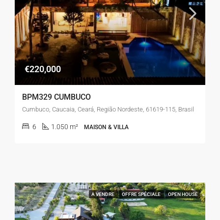
€220,000
BPM329 CUMBUCO
Cumbuco, Caucaia, Ceará, Região Nordeste, 61619-115, Brasil
6
1.050 m²
MAISON & VILLA
A VENDRE
OFFRE SPÉCIALE
OPEN HOUSE