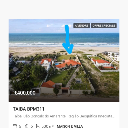
A VENDRE
OFFRE SPÉCIALE
€400,000
TAIBA BPM311
Taíba, São Gonçalo do Amarante, Região Geográfica Imediata de Fortaleza, Região Geográfica Intermediária de Fortaleza, Ceará, Região Nordeste, 62677-000, Brasil
5
6
500
m²
MAISON & VILLA