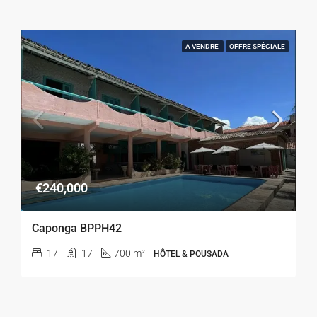
A VENDRE
OFFRE SPÉCIALE
€240,000
Caponga BPPH42
17
17
700 m²
HÔTEL & POUSADA