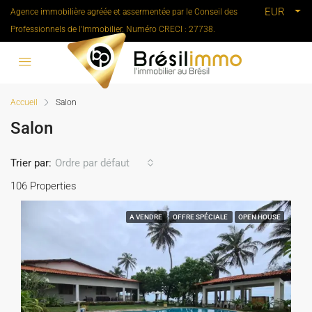
EUR
Agence immobilière agréée et assermentée par le Conseil des
Professionnels de l'Immobilier. Numéro CRECI : 27738.
Accueil
Salon
Salon
Trier par:
Ordre par défaut
106 Properties
A VENDRE
OFFRE SPÉCIALE
OPEN HOUSE