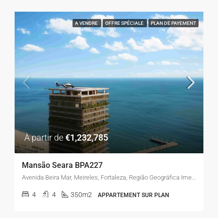
A VENDRE
OFFRE SPÉCIALE
PLAN DE PAYEMENT
À partir de
€1,232,785
Mansão Seara BPA227
Avenida Beira Mar, Meireles, Fortaleza, Região Geográfica Imediata de Fortaleza, Região Geográfica Intermediária de Fortaleza, Ceará, Região Nordeste, 60165-120, Brasil
4
4
350m2
APPARTEMENT SUR PLAN