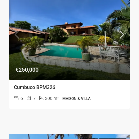
€250,000
Cumbuco BPM326
6
7
300 m²
MAISON & VILLA