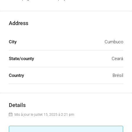
Address
City
Cumbuco
State/county
Ceará
Country
Brésil
Details
Mis à jour le juillet 15, 2025 à 2:21 pm