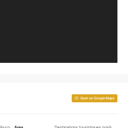
Open on Google Maps
buco
Area
Destinations touristiques nord-