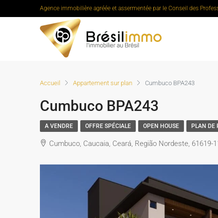
Agence immobilière agréée et assermentée par le Conseil des Profes
Accueil
Appartement sur plan
Cumbuco BPA243
Cumbuco BPA243
A VENDRE
OFFRE SPÉCIALE
OPEN HOUSE
PLAN DE
Cumbuco, Caucaia, Ceará, Região Nordeste, 61619-11