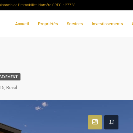
sionnels de l'Immobilier. Numéro CRECI : 27738.
Accueil
Propriétés
Services
Investissements
 PAYEMENT
5, Brasil