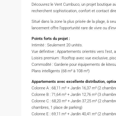
Découvrez le Vent Cumbuco, un projet boutique av
recherchent sophistication, confort et contact dire
Situé dans la zone la plus prisée de la plage, à s
lancement offre l’opportunité rare de vivre ou d’in
Points forts du projet :
Intimité : Seulement 20 unités.
Vue définitive : Appartements orientés vers l’est, 
Loisirs premium : Rooftop avec vue exclusive, pisci
Commodité : Garderie pour équipements de kitesur
Plans intelligents (68 m² à 108 m²)
Appartements avec excellente distribution, option 
Colonne A : 68,11 m² + Jardin 16,37 m² (2 chambre
Colonne B : 71,64 m² + Jardin 12,76 m² (3 chambre
Colonne C : 68,20 m² + Jardin 37,25 m² (2 chambre
chambres, 1 place de parking)
Colonne E : 69,11 m² + Jardin 40,41 m² (2 chambre