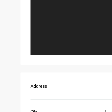
Address
City
Cum