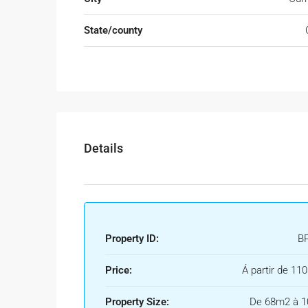
State/county
Details
Property ID:
B
Price:
Á partir de 11
Property Size:
De 68m2 à 