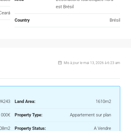
est Brésil
Ceará
Country
Brésil
Mis à jour le mai 13, 2026 à 6:23 am
PA243
Land Area:
1610m2
0 000€
Property Type:
Appartement sur plan
108m2
Property Status:
A Vendre