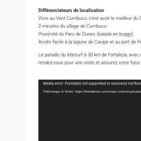
Différenciateurs de localisation
Vivre au Vent Cumbuco, c’est avoir le meilleur du 
2 minutes du village de Cumbuco.
Proximité du Parc de Dunes (balade en buggy).
Accès facile à la lagune de Cauipe et au port de 
Le paradis du kitesurf à 30 km de Fortaleza, avec
rendez-vous pour une visite et assurez votre futur
Lecteur
Media error: Format(s) not supported or source(s) not fou
vidéo
Télécharger le fichier: https://bresilimmo.com.br/wp-content/up