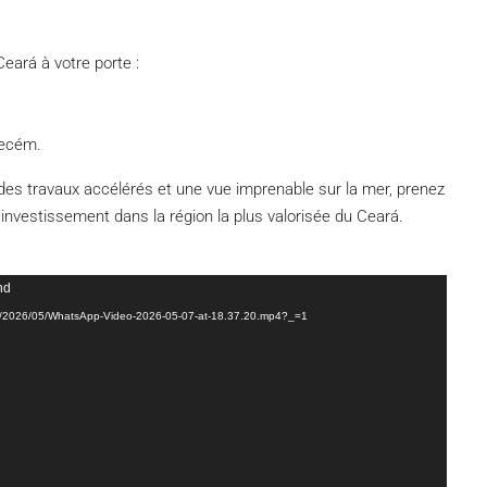
Ceará à votre porte :
Pecém.
 des travaux accélérés et une vue imprenable sur la mer, prenez
 investissement dans la région la plus valorisée du Ceará.
nd
loads/2026/05/WhatsApp-Video-2026-05-07-at-18.37.20.mp4?_=1