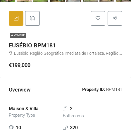
A VENDRE
EUSÉBIO BPM181
Eusébio, Região Geográfica Imediata de Fortaleza, Região Geográfica Intermediária de Fortaleza, Ceará, Région Nord-est, Brésil
€199,000
Overview
Property ID:
BPM181
Maison & Villa
2
Property Type
Bathrooms
10
320