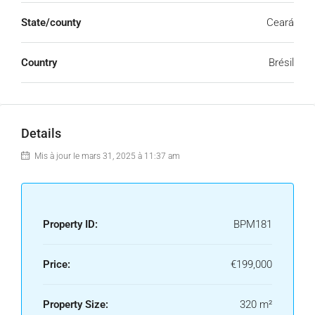
State/county
Ceará
Country
Brésil
Details
Mis à jour le mars 31, 2025 à 11:37 am
Property ID:
BPM181
Price:
€199,000
Property Size:
320 m²