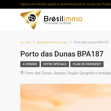
Agence immobilière agréée et assermentée par le Conseil des Profes
Accueil
Appartement sur plan
Porto das Dunas BPA187
Porto das Dunas BPA187
A VENDRE
OFFRE SPÉCIALE
PLAN DE PAYEMENT
Porto das Dunas, Aquiraz, Região Geográfica Imediata