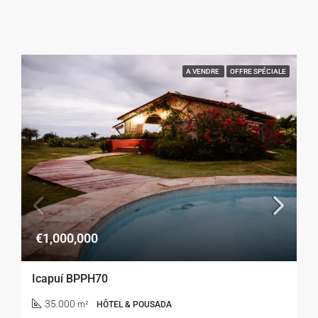
A VENDRE
OFFRE SPÉCIALE
€1,000,000
Icapuí BPPH70
35.000
m²
HÔTEL & POUSADA