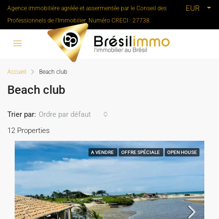
EUR
Agence immobilière agréée et assermentée par le Conseil des
Professionnels de l'Immobilier. Numéro CRECI : 27738.
Accueil
Beach club
Beach club
Trier par:
Ordre par défaut
12 Properties
A VENDRE
OFFRE SPÉCIALE
OPEN HOUSE