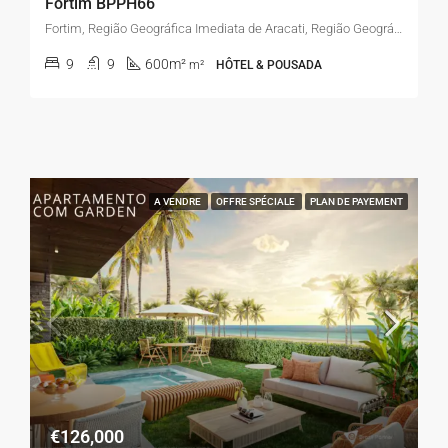
Fortim BPPH66
Fortim, Região Geográfica Imediata de Aracati, Região Geográfica Intermediária de Quixadá, Ceará, Região Nordeste, 62815-000, Brasil
9
9
600m²
m²
HÔTEL & POUSADA
A VENDRE
OFFRE SPÉCIALE
PLAN DE PAYEMENT
€126,000