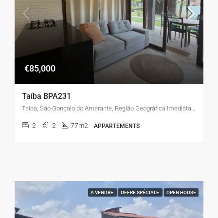
€85,000
Taíba BPA231
Taíba, São Gonçalo do Amarante, Região Geográfica Imediata de Fortaleza, Região Geográfica Intermediária de Fortaleza, Ceará, 62677-000, Brasil
2
2
77m2
APPARTEMENTS
A VENDRE
OFFRE SPÉCIALE
OPEN HOUSE