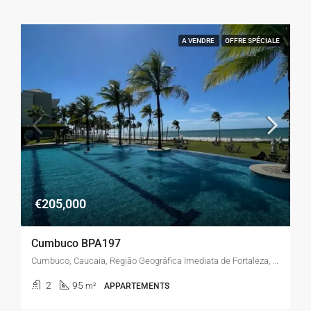
A VENDRE
OFFRE SPÉCIALE
€205,000
Cumbuco BPA197
Cumbuco, Caucaia, Região Geográfica Imediata de Fortaleza, Região Geográfica Intermediária de Fortaleza, Ceará, Região Nordeste, Brasil
2
95
m²
APPARTEMENTS