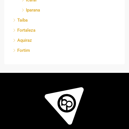
Icaraí
Iparana
Taíba
Fortaleza
Aquiraz
Fortim