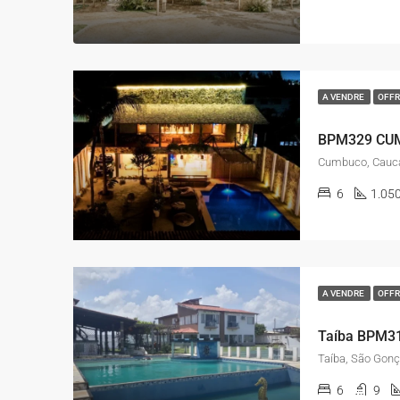
A VENDRE
OFFR
BPM329 CU
Cumbuco, Caucai
6
1.05
A VENDRE
OFFR
Taíba BPM3
6
9