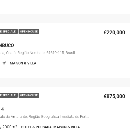
€220,000
E SPÉCIALE
OPEN HOUSE
MBUCO
a, Ceará, Região Nordeste, 61619-115, Brasil
0 m²
MAISON & VILLA
€875,000
E SPÉCIALE
OPEN HOUSE
14
Taíba, São Gonçalo do Amarante, Região Geográfica Imediata de Fortaleza, Região Geográfica Intermediária de Fortaleza, Ceará, 62677-000, Brasil
2000m2
HÔTEL & POUSADA, MAISON & VILLA