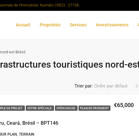
sionnels de l'Immobilier. Numéro CRECI : 27738.
Accueil
Propriétés
Services
Investissements
nord-est Brésil
rastructures touristiques nord-est
Trier par:
Ordre par défaut
€65,000
PLE DE PROJET
OFFRE SPÉCIALE
OPEN HOUSE
PLAN DE PAYEMENT
iru, Ceará, Brésil – BPT146
UR PLAN, TERRAIN