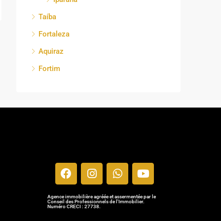
Taíba
Fortaleza
Aquiraz
Fortim
Agence immobilière agréée et assermentée par le
Conseil des Professionnels de l'Immobilier.
Numéro CRECI : 27738.